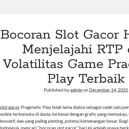
Bocoran Slot Gacor Ha
Menjelajahi RTP
Volatilitas Game Pr
Play Terbaik
Published by
admin
on
December 14, 2025
slot gacor
Pragmatic Play telah lama diakui sebagai salah satu pe
online terkemuka di dunia, terkenal dengan grafis yang memukau, 
inovatif, dan yang paling penting, potensi kemenangan besar. Bagi
Indonesia, mencari “bocoran slot gacor” hari ini adalah upaya ber