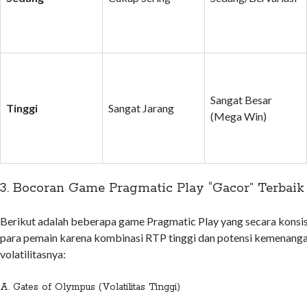
Sangat Besar
Tinggi
Sangat Jarang
(Mega Win)
3. Bocoran Game Pragmatic Play “Gacor” Terbaik
Berikut adalah beberapa game Pragmatic Play yang secara konsis
para pemain karena kombinasi RTP tinggi dan potensi kemenanga
volatilitasnya:
A. Gates of Olympus (Volatilitas Tinggi)