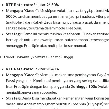
RTP Rata-rata:
Sekitar 96.50%
Mengapa “Gacor”:
Meskipun volatilitasnya tinggi, potensi
Ma
5000x
taruhan membuat game ini menjadi primadona. Fitur p
(multiplier) dari Kakek Zeus bisa muncul secara acak dan me
sangat besar, terutama dalam mode Free Spin.
Strategi:
Game ini membutuhkan kesabaran. Gunakan taruhan 
bersiaplah untuk melewati putaran-putaran tanpa kemenangan
menunggu Free Spin atau multipler besar muncul.
B. Sweet Bonanza (Volatilitas Sedang-Tinggi)
RTP Rata-rata:
Sekitar 96.48%
Mengapa “Gacor”:
Memiliki mekanisme pembayaran
Pay An
Pays) yang unik. Kombinasi pembayaran yang sering (volatilit
fitur Free Spin dengan bom pengganda
2x hingga 100x
(volati
menjadikannya sangat populer.
Strategi:
Anda bisa mendapatkan kemenangan yang konsisten
dasar. Jika Anda mampu, membeli fitur Free Spin (Buy Spin) se