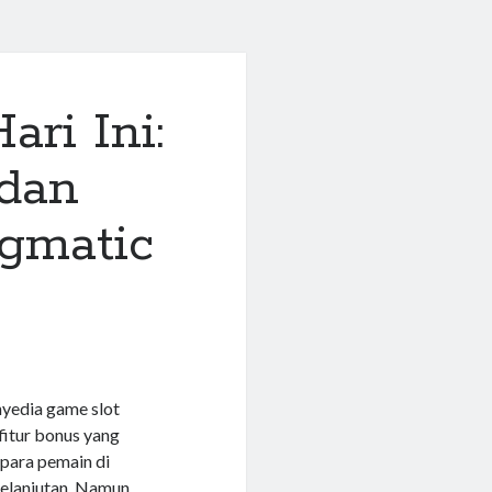
ri Ini:
 dan
agmatic
nyedia game slot
fitur bonus yang
 para pemain di
kelanjutan. Namun,