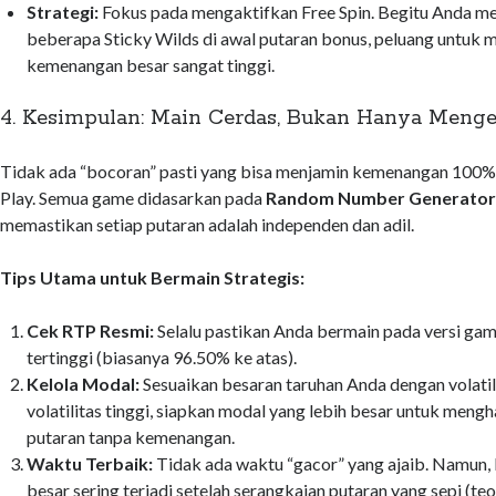
Strategi:
Fokus pada mengaktifkan Free Spin. Begitu Anda 
beberapa Sticky Wilds di awal putaran bonus, peluang untuk
kemenangan besar sangat tinggi.
4. Kesimpulan: Main Cerdas, Bukan Hanya Menge
Tidak ada “bocoran” pasti yang bisa menjamin kemenangan 100% 
Play. Semua game didasarkan pada
Random Number Generator
memastikan setiap putaran adalah independen dan adil.
Tips Utama untuk Bermain Strategis:
Cek RTP Resmi:
Selalu pastikan Anda bermain pada versi g
tertinggi (biasanya 96.50% ke atas).
Kelola Modal:
Sesuaikan besaran taruhan Anda dengan volati
volatilitas tinggi, siapkan modal yang lebih besar untuk meng
putaran tanpa kemenangan.
Waktu Terbaik:
Tidak ada waktu “gacor” yang ajaib. Namun
besar sering terjadi setelah serangkaian putaran yang sepi (teor