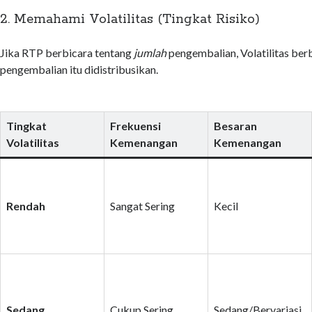
2. Memahami Volatilitas (Tingkat Risiko)
Jika RTP berbicara tentang
jumlah
pengembalian, Volatilitas ber
pengembalian itu didistribusikan.
Tingkat
Frekuensi
Besaran
Volatilitas
Kemenangan
Kemenangan
Rendah
Sangat Sering
Kecil
Sedang
Cukup Sering
Sedang/Bervariasi