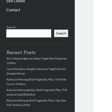
Slot Online
Contact
Sidebar
Search
Search
Recent Posts
Sisi Gelap Lingkaran Setan Togel dan Pinjaman
Online
Cara Membaca Angka Keluaran Togel Hari Ini
dengan Benar
Rahasia Menang Slot Pragmatic Play: Trik Pola
Gacor Terbaru
Rahasia Menang Main Slot Pragmatic Play: Trik
yang Jarang Diketahui
Rahasia Menang Slot Pragmatic Play: Tips dan
Trik Terbaru 2026