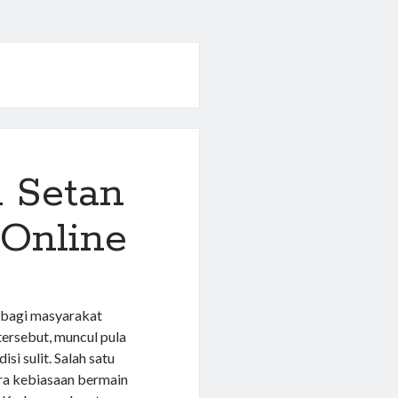
n Setan
 Online
bagi masyarakat
ersebut, muncul pula
i sulit. Salah satu
ra kebiasaan bermain