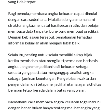
yang tidak tepat.
Bagi pemula, membaca angka keluaran dapat dimulai
dengan cara sederhana. Mulailah dengan memahami
struktur angka, mencatat hasil secara rutin, dan belajar
membaca data tanpa terburu-buru membuat prediksi.
Dengan kebiasaan tersebut, pemahaman terhadap
informasi keluaran akan menjadi lebih baik.
Selain itu, penting untuk selalu memiliki sikap bijak
ketika membahas atau mengikuti permainan berbasis
angka. Jangan menjadikan hasil keluaran sebagai
sesuatu yang pasti atau menganggap analisis angka
sebagai jaminan keuntungan. Pengelolaan waktu dan
pengendalian diri tetap menjadi hal utama agar aktivitas
bermain tetap berada dalam batas yang wajar.
Memahami cara membaca angka keluaran togel hari ini
dengan benar bukan hanya tentang melihat angka yang