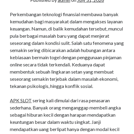
Perkembangan teknologi finansial membawa banyak
kemudahan bagi masyarakat dalam mengakses layanan
keuangan. Namun, di balik kemudahan tersebut, muncul
pula berbagai masalah baru yang dapat menjerat
seseorang dalam kondisi sulit. Salah satu fenomena yang
semakin sering dibicarakan adalah hubungan antara
kebiasaan bermain togel dengan penggunaan pinjaman
online secara tidak terkendali. Keduanya dapat
membentuk sebuah lingkaran setan yang membuat
seseorang semakin terjebak dalam masalah ekonomi,
tekanan psikologis, hingga konflik sosial.
APK SLOT
sering kali dimulai dari rasa penasaran
sederhana. Banyak orang menganggap membeli angka
sebagai hiburan kecil dengan harapan mendapatkan
keuntungan besar dalam waktu singkat. Janji
mendapatkan uang berlipat hanya dengan modal kecil