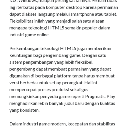
iOS, Windows, maupun perangkat lainnya. Pemain tidak
lagi terbatas pada komputer desktop karena permainan
casino zonder cruks
dapat diakses langsung melalui smartphone atau tablet.
no deposit bonus
Fleksibilitas inilah yang menjadi salah satu alasan
mengapa teknologi HTML5 semakin populer dalam
situs toto
industri game online.
login sbobet
Perkembangan teknologi HTML5 juga memberikan
Slot Gacor
keuntungan bagi pengembang game. Dengan satu
mpo500
sistem pengembangan yang lebih fleksibel,
pengembang dapat membuat permainan yang dapat
slot
digunakan di berbagai platform tanpa harus membuat
slot gacor
versi berbeda untuk setiap perangkat. Hal ini
mempercepat proses produksi sekaligus
онлайн казино в україні
memungkinkan penyedia game seperti Pragmatic Play
slot
menghadirkan lebih banyak judul baru dengan kualitas
yang konsisten.
slot
slot gacor
Dalam industri game modern, kecepatan dan stabilitas