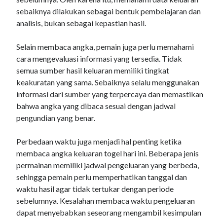
sebaiknya dilakukan sebagai bentuk pembelajaran dan
analisis, bukan sebagai kepastian hasil.
Selain membaca angka, pemain juga perlu memahami
cara mengevaluasi informasi yang tersedia. Tidak
semua sumber hasil keluaran memiliki tingkat
keakuratan yang sama. Sebaiknya selalu menggunakan
informasi dari sumber yang terpercaya dan memastikan
bahwa angka yang dibaca sesuai dengan jadwal
pengundian yang benar.
Perbedaan waktu juga menjadi hal penting ketika
membaca angka keluaran togel hari ini. Beberapa jenis
permainan memiliki jadwal pengeluaran yang berbeda,
sehingga pemain perlu memperhatikan tanggal dan
waktu hasil agar tidak tertukar dengan periode
sebelumnya. Kesalahan membaca waktu pengeluaran
dapat menyebabkan seseorang mengambil kesimpulan