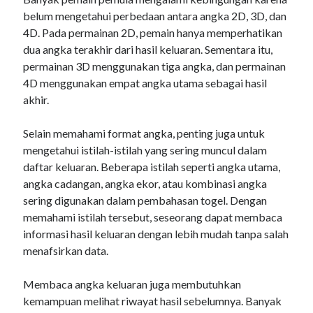
belum mengetahui perbedaan antara angka 2D, 3D, dan
4D. Pada permainan 2D, pemain hanya memperhatikan
dua angka terakhir dari hasil keluaran. Sementara itu,
permainan 3D menggunakan tiga angka, dan permainan
4D menggunakan empat angka utama sebagai hasil
akhir.
Selain memahami format angka, penting juga untuk
mengetahui istilah-istilah yang sering muncul dalam
daftar keluaran. Beberapa istilah seperti angka utama,
angka cadangan, angka ekor, atau kombinasi angka
sering digunakan dalam pembahasan togel. Dengan
memahami istilah tersebut, seseorang dapat membaca
informasi hasil keluaran dengan lebih mudah tanpa salah
menafsirkan data.
Membaca angka keluaran juga membutuhkan
kemampuan melihat riwayat hasil sebelumnya. Banyak