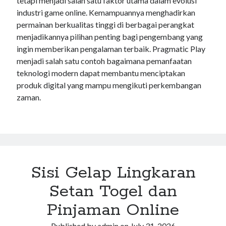
tetapi menjadi salah satu faktor utama dalam evolusi
industri game online. Kemampuannya menghadirkan
permainan berkualitas tinggi di berbagai perangkat
menjadikannya pilihan penting bagi pengembang yang
ingin memberikan pengalaman terbaik. Pragmatic Play
menjadi salah satu contoh bagaimana pemanfaatan
teknologi modern dapat membantu menciptakan
produk digital yang mampu mengikuti perkembangan
zaman.
Sisi Gelap Lingkaran
Setan Togel dan
Pinjaman Online
Published by
admin
on
July 31, 2026