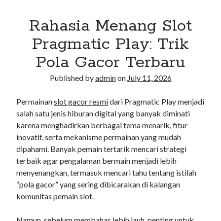
Rahasia Menang Slot
Pragmatic Play: Trik
Pola Gacor Terbaru
Published by
admin
on
July 11, 2026
Permainan
slot gacor resmi
dari Pragmatic Play menjadi
salah satu jenis hiburan digital yang banyak diminati
karena menghadirkan berbagai tema menarik, fitur
inovatif, serta mekanisme permainan yang mudah
dipahami. Banyak pemain tertarik mencari strategi
terbaik agar pengalaman bermain menjadi lebih
menyenangkan, termasuk mencari tahu tentang istilah
“pola gacor” yang sering dibicarakan di kalangan
komunitas pemain slot.
Namun, sebelum membahas lebih jauh, penting untuk