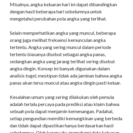
Misalnya, angka keluaran hari ini dapat dibandingkan
dengan hasil beberapa hari sebelumnya untuk
mengetahui perubahan pola angka yang terlihat.
Selain memperhatikan angka yang muncul, beberapa
orang juga melihat frekuensi kemunculan angka
tertentu. Angka yang sering muncul dalam periode
tertentu biasanya disebut sebagai angka panas,
sedangkan angka yang jarang terlihat sering disebut
angka dingin. Konsep ini banyak digunakan dalam
analisis togel, meskipun tidak ada jaminan bahwa angka
panas akan terus muncul atau angka dingin pasti keluar.
Kesalahan umum yang sering dilakukan oleh pemula
adalah terlalu percaya pada prediksi atau klaim bahwa
sebuah pola dapat menjamin kemenangan. Padahal,
setiap pengundian memiliki kemungkinan yang berbeda
dan tidak dapat dipastikan hanya berdasarkan hasil
sebelumnya. Oleh karena itu, memahami data keluaran