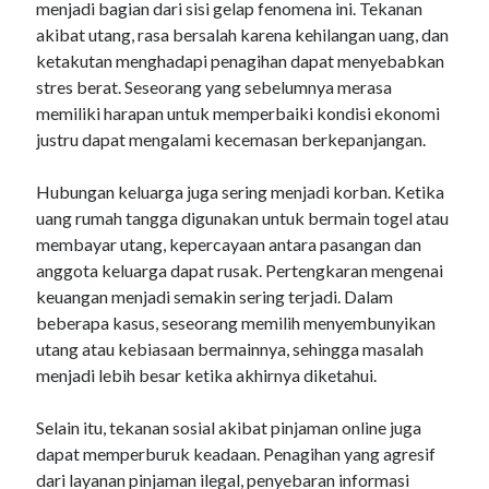
menjadi bagian dari sisi gelap fenomena ini. Tekanan
akibat utang, rasa bersalah karena kehilangan uang, dan
ketakutan menghadapi penagihan dapat menyebabkan
stres berat. Seseorang yang sebelumnya merasa
memiliki harapan untuk memperbaiki kondisi ekonomi
justru dapat mengalami kecemasan berkepanjangan.
Hubungan keluarga juga sering menjadi korban. Ketika
uang rumah tangga digunakan untuk bermain togel atau
membayar utang, kepercayaan antara pasangan dan
anggota keluarga dapat rusak. Pertengkaran mengenai
keuangan menjadi semakin sering terjadi. Dalam
beberapa kasus, seseorang memilih menyembunyikan
utang atau kebiasaan bermainnya, sehingga masalah
menjadi lebih besar ketika akhirnya diketahui.
Selain itu, tekanan sosial akibat pinjaman online juga
dapat memperburuk keadaan. Penagihan yang agresif
dari layanan pinjaman ilegal, penyebaran informasi