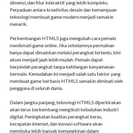
dimensi, dan fitur interaktif yang lebih kompleks.
Perpaduan antara kreativitas desain dan kemampuan
teknologi membuat game modern menjadi semakin
menarik.
Perkembangan HTML5 juga mengubah cara pemain
menikmati game online. Jika sebelumnya permainan
hanya dapat dimainkan melalui perangkat tertentu, kini
akses menjadi jauh lebih mudah. Pemain dapat
berpindah perangkat tanpa kehilangan kenyamanan
bermain. Kemudahan ini menjadi salah satu faktor yang
membuat game berbasis HTML5 semakin diminati oleh
pengguna di seluruh dunia.
Dalam jangka panjang, teknologi HTML5 diperkirakan
akan terus berkembang mengikuti kebutuhan industri
digital. Peningkatan kualitas perangkat keras,
kecepatan internet, dan inovasi software akan
membuka lebih banyak kemungkinan dalam