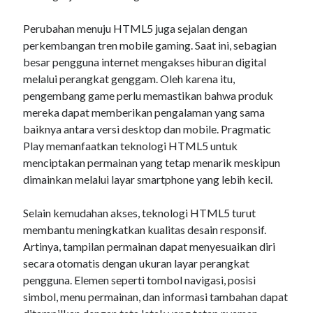
slot
Perubahan menuju HTML5 juga sejalan dengan
สล็อตเว็บตรง
perkembangan tren mobile gaming. Saat ini, sebagian
besar pengguna internet mengakses hiburan digital
เว็บสล็อต
melalui perangkat genggam. Oleh karena itu,
เว็บตรง
pengembang game perlu memastikan bahwa produk
mereka dapat memberikan pengalaman yang sama
togel online
baiknya antara versi desktop dan mobile. Pragmatic
slot gacor
Play memanfaatkan teknologi HTML5 untuk
menciptakan permainan yang tetap menarik meskipun
sbobet
dimainkan melalui layar smartphone yang lebih kecil.
judi bola
Selain kemudahan akses, teknologi HTML5 turut
membantu meningkatkan kualitas desain responsif.
Artinya, tampilan permainan dapat menyesuaikan diri
secara otomatis dengan ukuran layar perangkat
pengguna. Elemen seperti tombol navigasi, posisi
simbol, menu permainan, dan informasi tambahan dapat