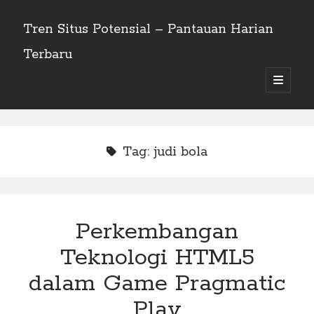
Tren Situs Potensial – Pantauan Harian
Terbaru
open
primary
Sidebar
menu
Search
Search
Tag:
judi bola
Recent Posts
Perkembangan Teknologi HTML5 dalam Game Pragmatic Play
Sisi Gelap Lingkaran Setan Togel dan Pinjaman Online
Perkembangan
Cara Membaca Angka Keluaran Togel Hari Ini dengan Benar
Teknologi HTML5
Rahasia Menang Slot Pragmatic Play: Trik Pola Gacor Terbaru
Rahasia Menang Main Slot Pragmatic Play: Trik yang Jarang Diketahui
dalam Game Pragmatic
Play