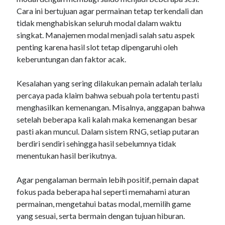
Cara ini bertujuan agar permainan tetap terkendali dan
tidak menghabiskan seluruh modal dalam waktu
singkat. Manajemen modal menjadi salah satu aspek
penting karena hasil slot tetap dipengaruhi oleh
keberuntungan dan faktor acak.
Kesalahan yang sering dilakukan pemain adalah terlalu
percaya pada klaim bahwa sebuah pola tertentu pasti
menghasilkan kemenangan. Misalnya, anggapan bahwa
setelah beberapa kali kalah maka kemenangan besar
pasti akan muncul. Dalam sistem RNG, setiap putaran
berdiri sendiri sehingga hasil sebelumnya tidak
menentukan hasil berikutnya.
Agar pengalaman bermain lebih positif, pemain dapat
fokus pada beberapa hal seperti memahami aturan
permainan, mengetahui batas modal, memilih game
yang sesuai, serta bermain dengan tujuan hiburan.