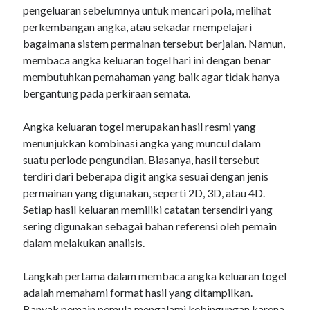
pengeluaran sebelumnya untuk mencari pola, melihat
perkembangan angka, atau sekadar mempelajari
bagaimana sistem permainan tersebut berjalan. Namun,
membaca angka keluaran togel hari ini dengan benar
membutuhkan pemahaman yang baik agar tidak hanya
bergantung pada perkiraan semata.
Angka keluaran togel merupakan hasil resmi yang
menunjukkan kombinasi angka yang muncul dalam
suatu periode pengundian. Biasanya, hasil tersebut
terdiri dari beberapa digit angka sesuai dengan jenis
permainan yang digunakan, seperti 2D, 3D, atau 4D.
Setiap hasil keluaran memiliki catatan tersendiri yang
sering digunakan sebagai bahan referensi oleh pemain
dalam melakukan analisis.
Langkah pertama dalam membaca angka keluaran togel
adalah memahami format hasil yang ditampilkan.
Banyak pemain pemula mengalami kebingungan karena