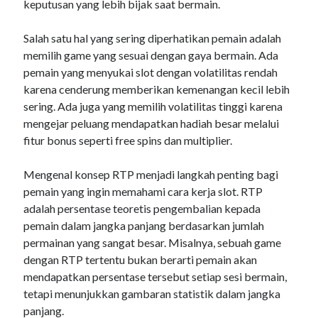
keputusan yang lebih bijak saat bermain.
Salah satu hal yang sering diperhatikan pemain adalah
memilih game yang sesuai dengan gaya bermain. Ada
pemain yang menyukai slot dengan volatilitas rendah
karena cenderung memberikan kemenangan kecil lebih
sering. Ada juga yang memilih volatilitas tinggi karena
mengejar peluang mendapatkan hadiah besar melalui
fitur bonus seperti free spins dan multiplier.
Mengenal konsep RTP menjadi langkah penting bagi
pemain yang ingin memahami cara kerja slot. RTP
adalah persentase teoretis pengembalian kepada
pemain dalam jangka panjang berdasarkan jumlah
permainan yang sangat besar. Misalnya, sebuah game
dengan RTP tertentu bukan berarti pemain akan
mendapatkan persentase tersebut setiap sesi bermain,
tetapi menunjukkan gambaran statistik dalam jangka
panjang.