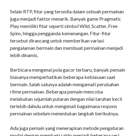
Selain RTP, fitur yang tersedia dalam sebuah permainan
juga menjadi faktor menarik. Banyak game Pragmatic
Play memiliki fitur seperti simbol Wild, Scatter, Free
Spins, hingga pengganda kemenangan. Fitur-fitur
tersebut dirancang untuk memberikan variasi
pengalaman bermain dan membuat permainan menjadi
lebih dinamis.
Berbicara mengenai pola gacor terbaru, banyak pemain
biasanya memperhatikan beberapa kebiasaan saat
bermain. Salah satunya adalah mengamati perubahan
ritme permainan. Beberapa pemain mencoba
melakukan sejumlah putaran dengan nilai taruhan kecil
terlebih dahulu untuk mengenali bagaimana respons
permainan sebelum menentukan langkah berikutnya.
Ada juga pemain yang menerapkan metode pengaturan
modal dengan membagi saldo menjadi beberapa sesi.