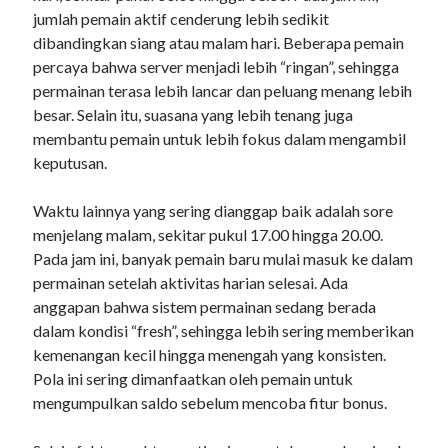
jumlah pemain aktif cenderung lebih sedikit
casino non AAMS affidabili
dibandingkan siang atau malam hari. Beberapa pemain
nieuw casino zonder cruks 2026
percaya bahwa server menjadi lebih “ringan”, sehingga
permainan terasa lebih lancar dan peluang menang lebih
Wearfauna
besar. Selain itu, suasana yang lebih tenang juga
Betvibe India
membantu pemain untuk lebih fokus dalam mengambil
keputusan.
best online crypto casino
no kyc online casinos uk
Waktu lainnya yang sering dianggap baik adalah sore
menjelang malam, sekitar pukul 17.00 hingga 20.00.
check the newest online casinos
Pada jam ini, banyak pemain baru mulai masuk ke dalam
uk non gamstop casinos
permainan setelah aktivitas harian selesai. Ada
anggapan bahwa sistem permainan sedang berada
uk online casino bonuses
dalam kondisi “fresh”, sehingga lebih sering memberikan
list of best online slots
kemenangan kecil hingga menengah yang konsisten.
Pola ini sering dimanfaatkan oleh pemain untuk
Betvibe official casino
mengumpulkan saldo sebelum mencoba fitur bonus.
SkyExchange