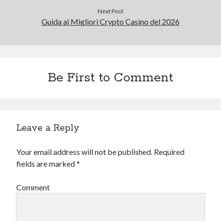
slot
Next Post
Guida ai Migliori Crypto Casino del 2026
สล็อตเว็บตรง
เว็บสล็อต
เว็บตรง
Be First to Comment
togel online
slot gacor
sbobet
Leave a Reply
judi bola
Your email address will not be published.
Required
fields are marked
*
Comment