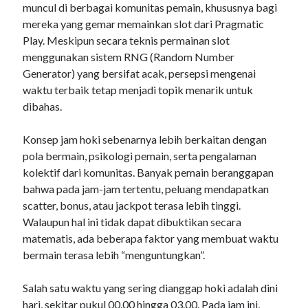
muncul di berbagai komunitas pemain, khususnya bagi
Recent Comments
mereka yang gemar memainkan slot dari Pragmatic
No comments to show.
Play. Meskipun secara teknis permainan slot
menggunakan sistem RNG (Random Number
Generator) yang bersifat acak, persepsi mengenai
Sidebar/Blogroll
waktu terbaik tetap menjadi topik menarik untuk
casino en ligne
dibahas.
platinumslots
Konsep jam hoki sebenarnya lebih berkaitan dengan
no deposit bonus
pola bermain, psikologi pemain, serta pengalaman
kolektif dari komunitas. Banyak pemain beranggapan
online casino zonder CRUKS
bahwa pada jam-jam tertentu, peluang mendapatkan
new online casino
scatter, bonus, atau jackpot terasa lebih tinggi.
Walaupun hal ini tidak dapat dibuktikan secara
casino en ligne argent réel
matematis, ada beberapa faktor yang membuat waktu
mobile casino
bermain terasa lebih “menguntungkan”.
Mahadev Book
Salah satu waktu yang sering dianggap hoki adalah dini
casino zonder CRUKS
hari, sekitar pukul 00.00 hingga 03.00. Pada jam ini,