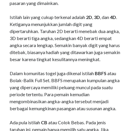
pasaran yang dimainkan.
casino zonder cruks
Istilah lain yang cukup terkenal adalah
2D
,
3D
, dan
4D
.
no deposit bonus
Ketiganya menunjukkan jumlah digit yang
situs toto
dipertaruhkan. Taruhan 2D berarti menebak dua angka,
3D berarti tiga angka, sedangkan 4D berarti empat
login sbobet
angka secara lengkap. Semakin banyak digit yang harus
Slot Gacor
ditebak, biasanya hadiah yang ditawarkan juga semakin
besar karena tingkat kesulitannya meningkat.
mpo500
slot
Dalam komunitas togel juga dikenal istilah
BBFS
atau
Bolak-Balik Full Set. BBFS merupakan kumpulan angka
slot gacor
yang dipercaya memiliki peluang muncul pada suatu
онлайн казино в україні
periode tertentu. Para pemain kemudian
mengombinasikan angka-angka tersebut menjadi
slot
berbagai kemungkinan pasangan atau susunan angka.
slot
Ada pula istilah
CB
atau Colok Bebas. Pada jenis
slot gacor
taruhan ini, pemain hanya memilih satu angka. Jika