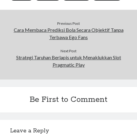
Previous Post
Cara Membaca Prediksi Bola Secara Objektif Tanpa
Terbawa Ego Fans
Next Post
Strategi Taruhan Berlapis untuk Menaklukkan Slot
Pragmatic Play
Be First to Comment
Leave a Reply