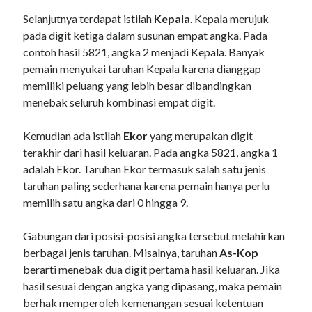
casino ohne limit
Selanjutnya terdapat istilah
Kepala
. Kepala merujuk
casino en ligne
pada digit ketiga dalam susunan empat angka. Pada
contoh hasil 5821, angka 2 menjadi Kepala. Banyak
casino zonder CRUKS
pemain menyukai taruhan Kepala karena dianggap
casino zonder CRUKS
memiliki peluang yang lebih besar dibandingkan
menebak seluruh kombinasi empat digit.
engelse goksites
no kyc casinos
Kemudian ada istilah
Ekor
yang merupakan digit
terakhir dari hasil keluaran. Pada angka 5821, angka 1
non gamstop casinos Tenis For Free
adalah Ekor. Taruhan Ekor termasuk salah satu jenis
best online casinos us
taruhan paling sederhana karena pemain hanya perlu
memilih satu angka dari 0 hingga 9.
casinos ohne limit
casinos ohne lugas
Gabungan dari posisi-posisi angka tersebut melahirkan
berbagai jenis taruhan. Misalnya, taruhan
As-Kop
cashback casino bonus
berarti menebak dua digit pertama hasil keluaran. Jika
casino zonder CRUKS
hasil sesuai dengan angka yang dipasang, maka pemain
berhak memperoleh kemenangan sesuai ketentuan
online casinos Canada