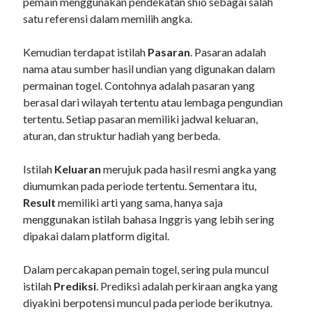
pemain menggunakan pendekatan shio sebagai salah
slot
satu referensi dalam memilih angka.
สล็อตเว็บตรง
Kemudian terdapat istilah
Pasaran
. Pasaran adalah
เว็บสล็อต
nama atau sumber hasil undian yang digunakan dalam
permainan togel. Contohnya adalah pasaran yang
เว็บตรง
berasal dari wilayah tertentu atau lembaga pengundian
togel online
tertentu. Setiap pasaran memiliki jadwal keluaran,
aturan, dan struktur hadiah yang berbeda.
slot gacor
sbobet
Istilah
Keluaran
merujuk pada hasil resmi angka yang
diumumkan pada periode tertentu. Sementara itu,
judi bola
Result
memiliki arti yang sama, hanya saja
menggunakan istilah bahasa Inggris yang lebih sering
dipakai dalam platform digital.
Dalam percakapan pemain togel, sering pula muncul
istilah
Prediksi
. Prediksi adalah perkiraan angka yang
diyakini berpotensi muncul pada periode berikutnya.