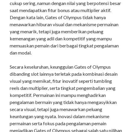
cukup sering, namun dengan nilai yang berpotensi besar
casino zonder cruks
saat mendapatkan fitur bonus atau multiplier aktif.
Dengan kata lain, Gates of Olympus tidak hanya
no deposit bonus
menawarkan hiburan visual dan mekanisme permainan
situs toto
yang menarik, tetapi juga memberikan peluang
kemenangan yang adil dan kompetitif yang mampu
login sbobet
memuaskan pemain dari berbagai tingkat pengalaman
Slot Gacor
dan modal.
mpo500
Secara keseluruhan, keunggulan Gates of Olympus
slot
dibanding slot lainnya terletak pada kombinasi desain
visual yang memikat, fitur inovatif seperti tumbling
slot gacor
reels dan multiplier, serta tingkat pengembalian yang
онлайн казино в україні
kompetitif. Permainan ini mampu menghadirkan
pengalaman bermain yang tidak hanya mengasyikkan
slot
secara visual, tetapi juga menawarkan peluang
slot
keuntungan yang nyata. Inovasi dalam mekanisme
permainan serta fokus pada pengalaman pemain
slot gacor
menjadikan Gates of Olympus sebagai salah satu pilihan