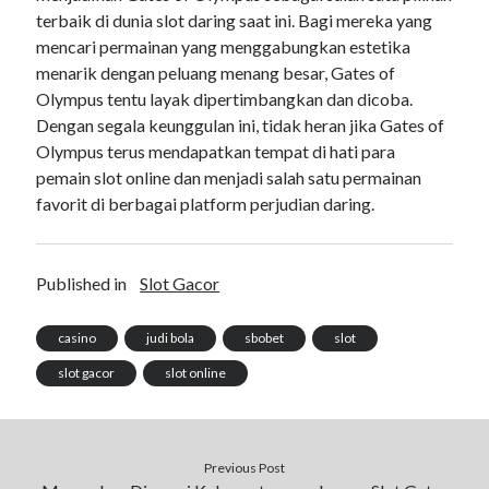
slot gacor
terbaik di dunia slot daring saat ini. Bagi mereka yang
mencari permainan yang menggabungkan estetika
slot
menarik dengan peluang menang besar, Gates of
judi bola
Olympus tentu layak dipertimbangkan dan dicoba.
Dengan segala keunggulan ini, tidak heran jika Gates of
bandar bola
Olympus terus mendapatkan tempat di hati para
slot gacor
pemain slot online dan menjadi salah satu permainan
favorit di berbagai platform perjudian daring.
slot gacor
slot deposit 5000
Published in
Slot Gacor
slot gacor
casino
judi bola
sbobet
slot
slot gacor
slot online
sideside
slot online
slot
Previous Post