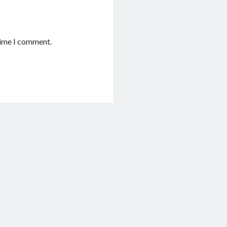
time I comment.