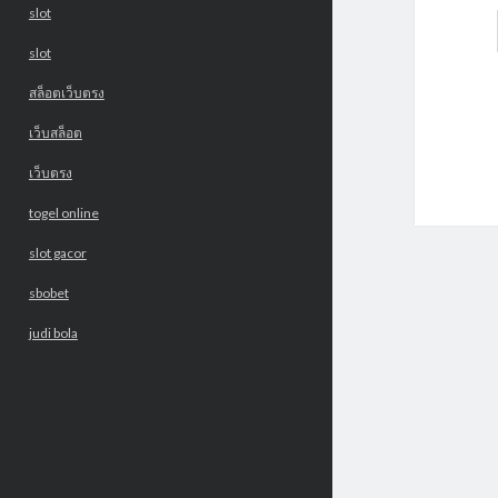
slot
slot
สล็อตเว็บตรง
เว็บสล็อต
เว็บตรง
togel online
slot gacor
sbobet
judi bola