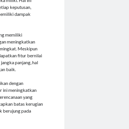
 miliki. Hal ini
etiap keputusan,
memiliki dampak
ang memiliki
ngan meningkatkan
eningkat. Meskipun
apatkan fitur bernilai
 jangka panjang, hal
an baik.
ikan dengan
r ini meningkatkan
 perencanaan yang
apkan batas kerugian
ak berujung pada