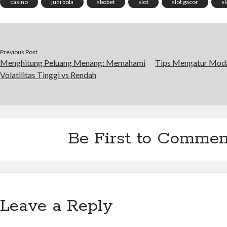
casino
judi bola
sbobet
slot
slot gacor
sl
Previous Post
Menghitung Peluang Menang: Memahami
Tips Mengatur Moda
Volatilitas Tinggi vs Rendah
Be First to Commen
Leave a Reply