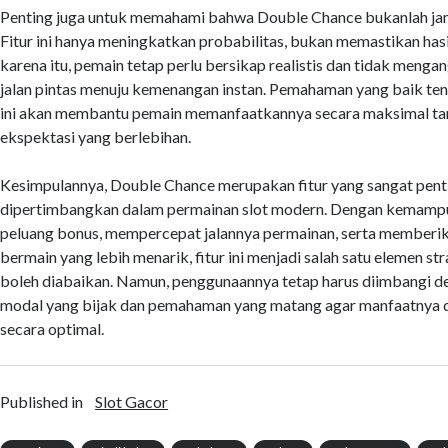
Penting juga untuk memahami bahwa Double Chance bukanlah j
Fitur ini hanya meningkatkan probabilitas, bukan memastikan hasi
karena itu, pemain tetap perlu bersikap realistis dan tidak mengan
jalan pintas menuju kemenangan instan. Pemahaman yang baik tent
ini akan membantu pemain memanfaatkannya secara maksimal ta
ekspektasi yang berlebihan.
Kesimpulannya, Double Chance merupakan fitur yang sangat pent
dipertimbangkan dalam permainan slot modern. Dengan kemam
peluang bonus, mempercepat jalannya permainan, serta memberi
bermain yang lebih menarik, fitur ini menjadi salah satu elemen st
boleh diabaikan. Namun, penggunaannya tetap harus diimbangi 
modal yang bijak dan pemahaman yang matang agar manfaatnya 
secara optimal.
Published in
Slot Gacor