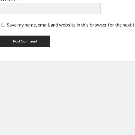
Save my name, email, and website in this browser for the next 