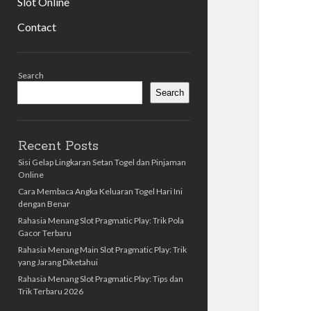
Slot Online
Contact
Sidebar
Search
Search
Recent Posts
Sisi Gelap Lingkaran Setan Togel dan Pinjaman
Online
Cara Membaca Angka Keluaran Togel Hari Ini
dengan Benar
Rahasia Menang Slot Pragmatic Play: Trik Pola
Gacor Terbaru
Rahasia Menang Main Slot Pragmatic Play: Trik
yang Jarang Diketahui
Rahasia Menang Slot Pragmatic Play: Tips dan
Trik Terbaru 2026