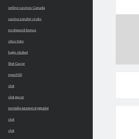
online casinos Canada
casino zonder cruks
no deposit bonus
situs toto
login sbobet
Slot Gacor
mpo500
slot
slot gacor
онлайн казино в україні
slot
slot