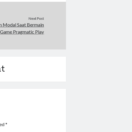
Next Post
n Modal Saat Bermain
Game Pragmatic Play
t
ked
*