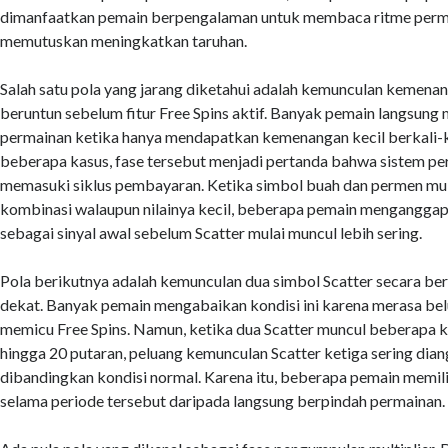
dimanfaatkan pemain berpengalaman untuk membaca ritme perm
memutuskan meningkatkan taruhan.
Salah satu pola yang jarang diketahui adalah kemunculan kemenan
beruntun sebelum fitur Free Spins aktif. Banyak pemain langsung
permainan ketika hanya mendapatkan kemenangan kecil berkali-k
beberapa kasus, fase tersebut menjadi pertanda bahwa sistem p
memasuki siklus pembayaran. Ketika simbol buah dan permen mu
kombinasi walaupun nilainya kecil, beberapa pemain menganggap
sebagai sinyal awal sebelum Scatter mulai muncul lebih sering.
Pola berikutnya adalah kemunculan dua simbol Scatter secara ber
dekat. Banyak pemain mengabaikan kondisi ini karena merasa be
memicu Free Spins. Namun, ketika dua Scatter muncul beberapa k
hingga 20 putaran, peluang kemunculan Scatter ketiga sering dian
dibandingkan kondisi normal. Karena itu, beberapa pemain memil
selama periode tersebut daripada langsung berpindah permainan.