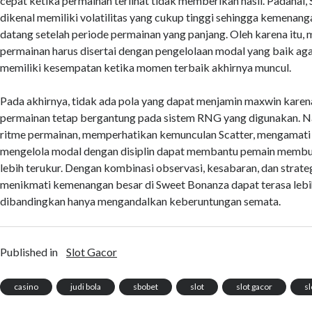
cepat ketika permainan terlihat tidak memberikan hasil. Padahal
dikenal memiliki volatilitas yang cukup tinggi sehingga kemenang
datang setelah periode permainan yang panjang. Oleh karena itu
permainan harus disertai dengan pengelolaan modal yang baik ag
memiliki kesempatan ketika momen terbaik akhirnya muncul.
Pada akhirnya, tidak ada pola yang dapat menjamin maxwin karena
permainan tetap bergantung pada sistem RNG yang digunakan.
ritme permainan, memperhatikan kemunculan Scatter, mengamati 
mengelola modal dengan disiplin dapat membantu pemain membu
lebih terukur. Dengan kombinasi observasi, kesabaran, dan strate
menikmati kemenangan besar di Sweet Bonanza dapat terasa lebi
dibandingkan hanya mengandalkan keberuntungan semata.
Published in
Slot Gacor
casino
judi bola
sbobet
slot
slot gacor
sl