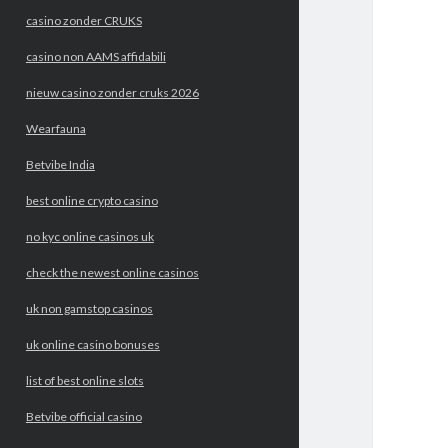
casino zonder CRUKS
casino non AAMS affidabili
nieuw casino zonder cruks 2026
Wearfauna
Betvibe India
best online crypto casino
no kyc online casinos uk
check the newest online casinos
uk non gamstop casinos
uk online casino bonuses
list of best online slots
Betvibe official casino