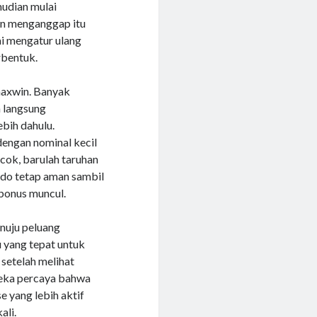
mudian mulai
in menganggap itu
ai mengatur ulang
rbentuk.
maxwin. Banyak
a langsung
bih dahulu.
engan nominal kecil
ok, barulah taruhan
ldo tetap aman sambil
bonus muncul.
enuju peluang
yang tepat untuk
setelah melihat
reka percaya bahwa
 yang lebih aktif
ali.