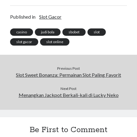
slot gacor
slot
Published in
Slot Gacor
judi bola
casino
judi bola
sbobet
slot
bandar bola
slot gacor
slot online
slot gacor
slot gacor
Previous Post
slot deposit 5000
Slot Sweet Bonanza: Permainan Slot Paling Favorit
slot gacor
Next Post
Menangkan Jackpot Berkali-kali di Lucky Neko
sideside
slot online
Be First to Comment
slot