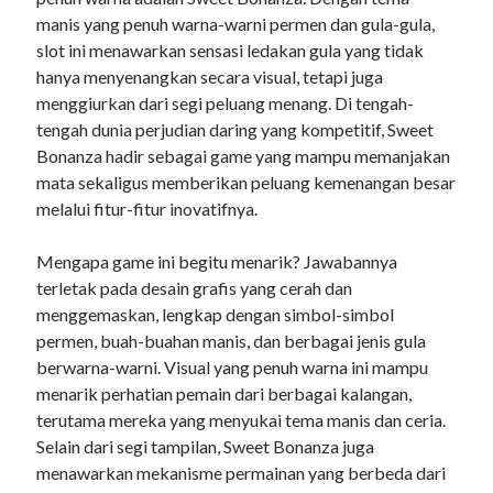
Recent Comments
manis yang penuh warna-warni permen dan gula-gula,
No comments to show.
slot ini menawarkan sensasi ledakan gula yang tidak
hanya menyenangkan secara visual, tetapi juga
menggiurkan dari segi peluang menang. Di tengah-
Sidebar/Blogroll
tengah dunia perjudian daring yang kompetitif, Sweet
Bonanza hadir sebagai game yang mampu memanjakan
casino en ligne
mata sekaligus memberikan peluang kemenangan besar
platinumslots
melalui fitur-fitur inovatifnya.
no deposit bonus
Mengapa game ini begitu menarik? Jawabannya
online casino zonder CRUKS
terletak pada desain grafis yang cerah dan
menggemaskan, lengkap dengan simbol-simbol
new online casino
permen, buah-buahan manis, dan berbagai jenis gula
casino en ligne argent réel
berwarna-warni. Visual yang penuh warna ini mampu
menarik perhatian pemain dari berbagai kalangan,
mobile casino
terutama mereka yang menyukai tema manis dan ceria.
Mahadev Book
Selain dari segi tampilan, Sweet Bonanza juga
menawarkan mekanisme permainan yang berbeda dari
casino zonder CRUKS