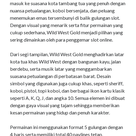
masuk ke suasana kota tambang tua yang penuh dengan
Recent Comments
nuansa petualangan, koboi bersenjata, dan peluang
No comments to show.
menemukan emas tersembunyi di balik gulungan slot.
Dengan visual yang menarik serta fitur permainan yang
cukup sederhana, Wild West Gold menjadi pilihan yang
Sidebar/Blogroll
sering dimainkan oleh para penggemar slot online.
casino en ligne
Dari segi tampilan, Wild West Gold menghadirkan latar
platinumslots
kota tua khas Wild West dengan bangunan kayu, jalan
no deposit bonus
berdebu, serta musik latar yang menggambarkan
suasana petualangan di perbatasan barat. Desain
online casino zonder CRUKS
simbol yang digunakan juga cukup khas, seperti sheriff,
new online casino
koboi, pistol, topi koboi, dan berbagai ikon kartu klasik
seperti A, K, Q, J, dan angka 10. Semua elemen ini dibuat
casino en ligne argent réel
dengan gaya visual yang tajam sehingga memberikan
mobile casino
kesan permainan yang hidup dan penuh karakter.
Mahadev Book
Permainan ini menggunakan format 5 gulungan dengan
casino zonder CRUKS
4 baris serta memiliki total 40 paylines tetap.