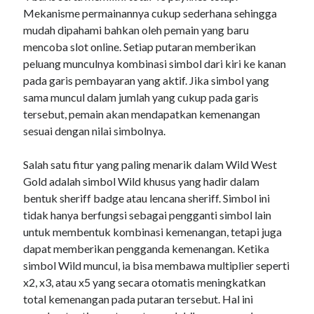
Mekanisme permainannya cukup sederhana sehingga
casino non AAMS affidabili
mudah dipahami bahkan oleh pemain yang baru
nieuw casino zonder cruks 2026
mencoba slot online. Setiap putaran memberikan
peluang munculnya kombinasi simbol dari kiri ke kanan
Wearfauna
pada garis pembayaran yang aktif. Jika simbol yang
Betvibe India
sama muncul dalam jumlah yang cukup pada garis
tersebut, pemain akan mendapatkan kemenangan
best online crypto casino
sesuai dengan nilai simbolnya.
no kyc online casinos uk
Salah satu fitur yang paling menarik dalam Wild West
check the newest online casinos
Gold adalah simbol Wild khusus yang hadir dalam
uk non gamstop casinos
bentuk sheriff badge atau lencana sheriff. Simbol ini
tidak hanya berfungsi sebagai pengganti simbol lain
uk online casino bonuses
untuk membentuk kombinasi kemenangan, tetapi juga
list of best online slots
dapat memberikan pengganda kemenangan. Ketika
simbol Wild muncul, ia bisa membawa multiplier seperti
Betvibe official casino
x2, x3, atau x5 yang secara otomatis meningkatkan
SkyExchange
total kemenangan pada putaran tersebut. Hal ini