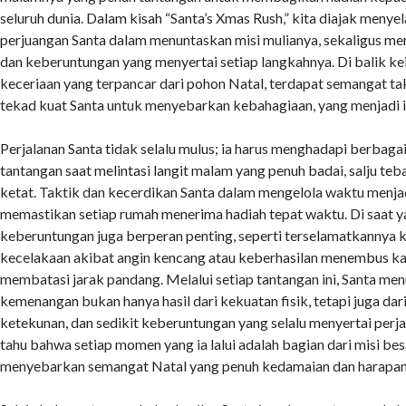
seluruh dunia. Dalam kisah “Santa’s Xmas Rush,” kita diajak menye
perjuangan Santa dalam menuntaskan misi mulianya, sekaligus 
dan keberuntungan yang menyertai setiap langkahnya. Di balik ke
keceriaan yang terpancar dari pohon Natal, terdapat semangat tak
tekad kuat Santa untuk menyebarkan kebahagiaan, yang menjadi inti
Perjalanan Santa tidak selalu mulus; ia harus menghadapi berbaga
tantangan saat melintasi langit malam yang penuh badai, salju teba
ketat. Taktik dan kecerdikan Santa dalam mengelola waktu menja
memastikan setiap rumah menerima hadiah tepat waktu. Di saat 
keberuntungan juga berperan penting, seperti terselamatkannya k
kecelakaan akibat angin kencang atau keberhasilan menembus ka
membatasi jarak pandang. Melalui setiap tantangan ini, Santa m
kemenangan bukan hanya hasil dari kekuatan fisik, tetapi juga dar
ketekunan, dan sedikit keberuntungan yang selalu menyertai perj
tahu bahwa setiap momen yang ia lalui adalah bagian dari misi bes
menyebarkan semangat Natal yang penuh kedamaian dan harapan