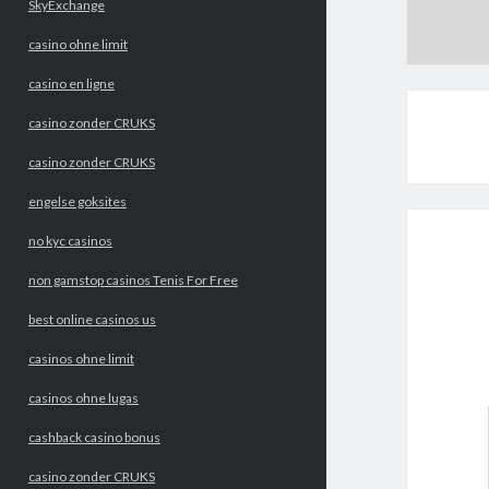
SkyExchange
casino ohne limit
casino en ligne
casino zonder CRUKS
casino zonder CRUKS
engelse goksites
no kyc casinos
non gamstop casinos Tenis For Free
best online casinos us
casinos ohne limit
casinos ohne lugas
cashback casino bonus
casino zonder CRUKS