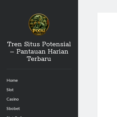
Tren Situs Potensial
– Pantauan Harian
Terbaru
Home
Slot
Casino
Sbobet