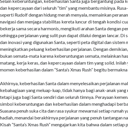
Selain keberuntungan, keberhasilan Santa juga bergantung pada 
dan kepercayaan dari seluruh “tim” yang membantu misinya. Rusa-r
seperti Rudolf dengan hidung merah menyala, memainkan peranan
navigasi dan menjaga stabilitas kereta luncur di tengah kondisi 
bekerja sama secara harmonis, mengikuti arahan Santa dengan pe
sehingga perjalanan yang sulit pun dapat dilalui dengan lancar. Di 
dan inovasi yang digunakan Santa, seperti peta digital dan sistem n
meningkatkan peluang keberhasilan perjalanan. Dengan demikian
bukan semata-mata karena keberuntungan semata, melainkan hasi
matang, kerja keras, dan kepercayaan dalam tim yang solid. Inil
momen keberhasilan dalam “Santa’s Xmas Rush” begitu bermakna 
Akhirnya, keberhasilan Santa dalam menyelesaikan perjalanan 
kebahagiaan yang meluap-luap, tidak hanya bagi anak-anak yang
tetapi juga bagi Santa sendiri dan seluruh timnya. Perayaan kemen
simbol keberuntungan dan keberhasilan dalam menghadapi berbag
Suasana penuh suka cita dan rasa syukur mewarnai setiap rumah 
hadiah, menandai berakhirnya perjalanan yang penuh tantangan 
Kisah “Santa’s Xmas Rush” mengajarkan kita bahwa dalam setiap 