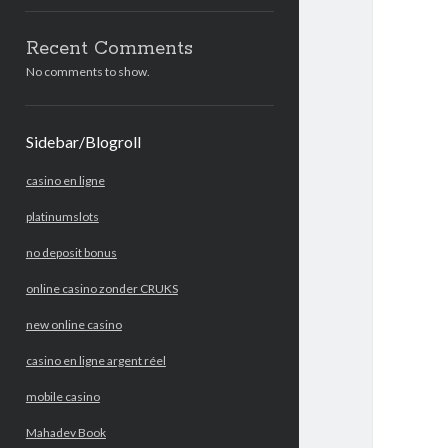
Recent Comments
No comments to show.
Sidebar/Blogroll
casino en ligne
platinumslots
no deposit bonus
online casino zonder CRUKS
new online casino
casino en ligne argent réel
mobile casino
Mahadev Book