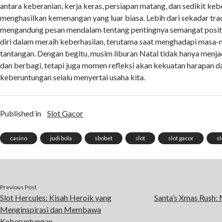
antara keberanian, kerja keras, persiapan matang, dan sedikit ke
menghasilkan kemenangan yang luar biasa. Lebih dari sekadar tradis
mengandung pesan mendalam tentang pentingnya semangat posit
diri dalam meraih keberhasilan, terutama saat menghadapi masa-m
tantangan. Dengan begitu, musim liburan Natal tidak hanya menj
dan berbagi, tetapi juga momen refleksi akan kekuatan harapan 
keberuntungan selalu menyertai usaha kita.
Published in
Slot Gacor
casino
judi bola
sbobet
slot
slot gacor
sl
Previous Post
Slot Hercules: Kisah Heroik yang
Santa’s Xmas Rush:
Menginspirasi dan Membawa
Keberuntungan