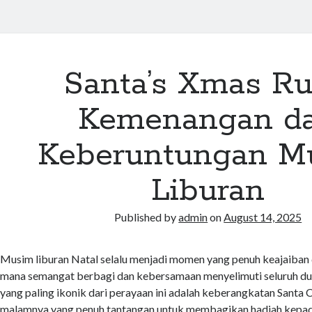
Santa’s Xmas Ru
Kemenangan d
Keberuntungan M
Liburan
Published by
admin
on
August 14, 2025
Musim liburan Natal selalu menjadi momen yang penuh keajaiban 
mana semangat berbagi dan kebersamaan menyelimuti seluruh dun
yang paling ikonik dari perayaan ini adalah keberangkatan Santa 
malamnya yang penuh tantangan untuk membagikan hadiah kepad