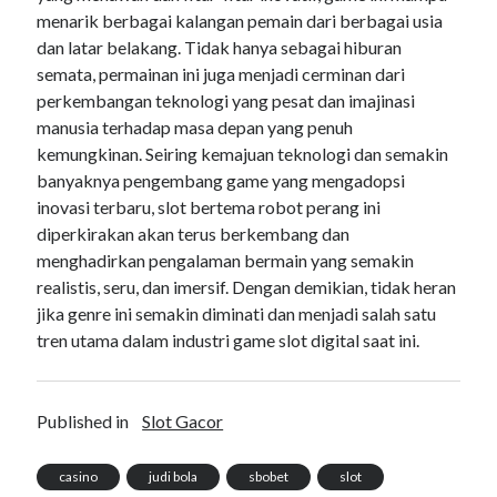
slot gacor
menarik berbagai kalangan pemain dari berbagai usia
dan latar belakang. Tidak hanya sebagai hiburan
slot gacor
semata, permainan ini juga menjadi cerminan dari
slot
perkembangan teknologi yang pesat dan imajinasi
manusia terhadap masa depan yang penuh
judi bola
kemungkinan. Seiring kemajuan teknologi dan semakin
bandar bola
banyaknya pengembang game yang mengadopsi
inovasi terbaru, slot bertema robot perang ini
slot gacor
diperkirakan akan terus berkembang dan
slot gacor
menghadirkan pengalaman bermain yang semakin
realistis, seru, dan imersif. Dengan demikian, tidak heran
slot deposit 5000
jika genre ini semakin diminati dan menjadi salah satu
slot gacor
tren utama dalam industri game slot digital saat ini.
Published in
Slot Gacor
sideside
slot online
casino
judi bola
sbobet
slot