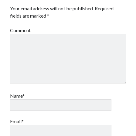
Your email address will not be published.
Required
fields are marked
*
Comment
Name*
Email*