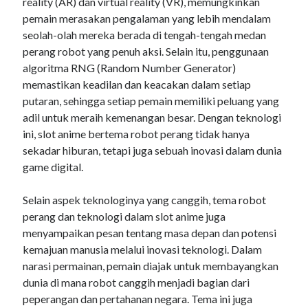
reality (AR) dan virtual reality (VR), memungkinkan
casino ohne limit
pemain merasakan pengalaman yang lebih mendalam
casino en ligne
seolah-olah mereka berada di tengah-tengah medan
perang robot yang penuh aksi. Selain itu, penggunaan
casino zonder CRUKS
algoritma RNG (Random Number Generator)
casino zonder CRUKS
memastikan keadilan dan keacakan dalam setiap
putaran, sehingga setiap pemain memiliki peluang yang
engelse goksites
adil untuk meraih kemenangan besar. Dengan teknologi
no kyc casinos
ini, slot anime bertema robot perang tidak hanya
sekadar hiburan, tetapi juga sebuah inovasi dalam dunia
non gamstop casinos Tenis For Free
game digital.
best online casinos us
Selain aspek teknologinya yang canggih, tema robot
casinos ohne limit
perang dan teknologi dalam slot anime juga
casinos ohne lugas
menyampaikan pesan tentang masa depan dan potensi
kemajuan manusia melalui inovasi teknologi. Dalam
cashback casino bonus
narasi permainan, pemain diajak untuk membayangkan
casino zonder CRUKS
dunia di mana robot canggih menjadi bagian dari
peperangan dan pertahanan negara. Tema ini juga
online casinos Canada