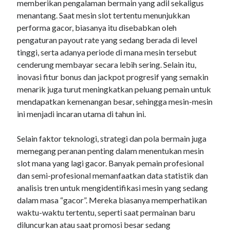
memberikan pengalaman bermain yang adil sekaligus
casino non AAMS affidabili
menantang. Saat mesin slot tertentu menunjukkan
performa gacor, biasanya itu disebabkan oleh
nieuw casino zonder cruks 2026
pengaturan payout rate yang sedang berada di level
Wearfauna
tinggi, serta adanya periode di mana mesin tersebut
cenderung membayar secara lebih sering. Selain itu,
Betvibe India
inovasi fitur bonus dan jackpot progresif yang semakin
best online crypto casino
menarik juga turut meningkatkan peluang pemain untuk
mendapatkan kemenangan besar, sehingga mesin-mesin
no kyc online casinos uk
ini menjadi incaran utama di tahun ini.
check the newest online casinos
Selain faktor teknologi, strategi dan pola bermain juga
uk non gamstop casinos
memegang peranan penting dalam menentukan mesin
uk online casino bonuses
slot mana yang lagi gacor. Banyak pemain profesional
dan semi-profesional memanfaatkan data statistik dan
list of best online slots
analisis tren untuk mengidentifikasi mesin yang sedang
Betvibe official casino
dalam masa “gacor”. Mereka biasanya memperhatikan
waktu-waktu tertentu, seperti saat permainan baru
SkyExchange
diluncurkan atau saat promosi besar sedang