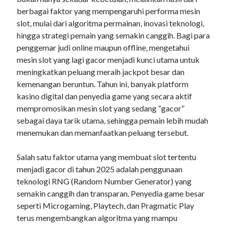
Recent Comments
berbagai faktor yang mempengaruhi performa mesin
No comments to show.
slot, mulai dari algoritma permainan, inovasi teknologi,
hingga strategi pemain yang semakin canggih. Bagi para
penggemar judi online maupun offline, mengetahui
Sidebar/Blogroll
mesin slot yang lagi gacor menjadi kunci utama untuk
meningkatkan peluang meraih jackpot besar dan
casino en ligne
kemenangan beruntun. Tahun ini, banyak platform
platinumslots
kasino digital dan penyedia game yang secara aktif
mempromosikan mesin slot yang sedang “gacor”
no deposit bonus
sebagai daya tarik utama, sehingga pemain lebih mudah
online casino zonder CRUKS
menemukan dan memanfaatkan peluang tersebut.
new online casino
Salah satu faktor utama yang membuat slot tertentu
casino en ligne argent réel
menjadi gacor di tahun 2025 adalah penggunaan
teknologi RNG (Random Number Generator) yang
mobile casino
semakin canggih dan transparan. Penyedia game besar
Mahadev Book
seperti Microgaming, Playtech, dan Pragmatic Play
terus mengembangkan algoritma yang mampu
casino zonder CRUKS