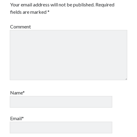
Your email address will not be published.
Required
fields are marked
*
Comment
Name*
Email*