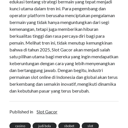
edukasi tentang strategi bermain yang tepat menjadi
slot gacor
kunci utama dalam tren ini. Para pengembang dan
slot
operator platform berusaha menciptakan pengalaman
bermain yang tidak hanya menguntungkan dari segi
judi bola
kemenangan, tetapi juga memberikan hiburan
bandar bola
berkualitas tinggi dan rasa percaya diri bagi para
pemain. Melihat tren ini, tidak menutup kemungkinan
slot gacor
bahwa di tahun 2025, Slot Gacor akan menjadi salah
slot gacor
satu pilihan utama bagi mereka yang ingin mendapatkan
keberuntungan dengan cara yang lebih menyenangkan
slot deposit 5000
dan bertanggung jawab. Dengan begitu, industri
slot gacor
permainan slot online di Indonesia dan global akan terus
berkembang dan semakin inovatif, mengikuti dinamika
dan kebutuhan pasar yang terus berubah.
sideside
Published in
Slot Gacor
slot online
slot
casino
judi bola
sbobet
slot