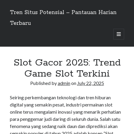
Tren Situs Potensial – Pantauan Harian
Terbaru
open
primary
Sidebar
menu
Search
Search
Slot Gacor 2025: Trend
Game Slot Terkini
Recent Posts
Published by
admin
on
July 22, 2025
Sisi Gelap Lingkaran Setan Togel dan Pinjaman Online
Cara Membaca Angka Keluaran Togel Hari Ini dengan Benar
Seiring perkembangan teknologi dan tren hiburan
Rahasia Menang Slot Pragmatic Play: Trik Pola Gacor Terbaru
digital yang semakin pesat, industri permainan slot
Rahasia Menang Main Slot Pragmatic Play: Trik yang Jarang Diketahui
online terus mengalami inovasi yang menarik perhatian
Rahasia Menang Slot Pragmatic Play: Tips dan Trik Terbaru 2026
para penggemar judi daring di seluruh dunia. Salah satu
fenomena yang sedang naik daun dan diprediksi akan
semakin populer di tahun 2025 adalah konsep “Slot