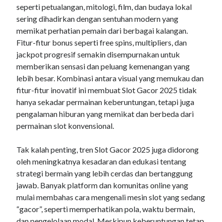
casino ohne limit
seperti petualangan, mitologi, film, dan budaya lokal
sering dihadirkan dengan sentuhan modern yang
casino en ligne
memikat perhatian pemain dari berbagai kalangan.
casino zonder CRUKS
Fitur-fitur bonus seperti free spins, multipliers, dan
jackpot progresif semakin disempurnakan untuk
casino zonder CRUKS
memberikan sensasi dan peluang kemenangan yang
engelse goksites
lebih besar. Kombinasi antara visual yang memukau dan
fitur-fitur inovatif ini membuat Slot Gacor 2025 tidak
no kyc casinos
hanya sekadar permainan keberuntungan, tetapi juga
non gamstop casinos Tenis For Free
pengalaman hiburan yang memikat dan berbeda dari
permainan slot konvensional.
best online casinos us
casinos ohne limit
Tak kalah penting, tren Slot Gacor 2025 juga didorong
oleh meningkatnya kesadaran dan edukasi tentang
casinos ohne lugas
strategi bermain yang lebih cerdas dan bertanggung
cashback casino bonus
jawab. Banyak platform dan komunitas online yang
mulai membahas cara mengenali mesin slot yang sedang
casino zonder CRUKS
“gacor”, seperti memperhatikan pola, waktu bermain,
online casinos Canada
dan pengelolaan modal. Meskipun keberuntungan tetap