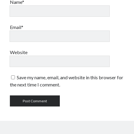
Name*
slot
สล็อตเว็บตรง
เว็บสล็อต
Email*
เว็บตรง
togel online
Website
slot gacor
sbobet
Save my name, email, and website in this browser for
judi bola
the next time I comment.