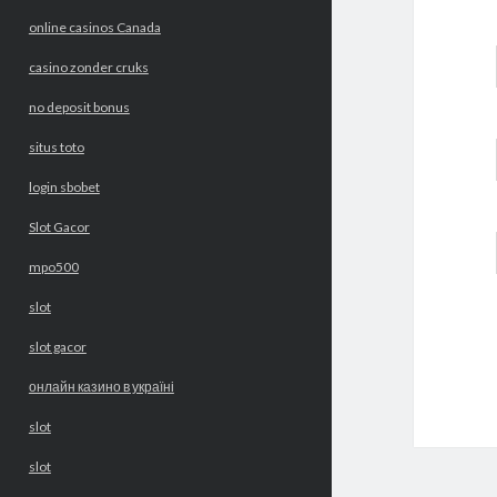
online casinos Canada
casino zonder cruks
no deposit bonus
situs toto
login sbobet
Slot Gacor
mpo500
slot
slot gacor
онлайн казино в україні
slot
slot