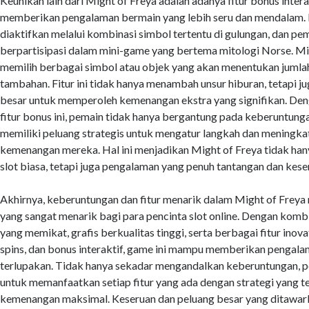
Keunikan lain dari Might of Freya adalah adanya fitur bonus inte
memberikan pengalaman bermain yang lebih seru dan mendalam. Fi
diaktifkan melalui kombinasi simbol tertentu di gulungan, dan pe
berpartisipasi dalam mini-game yang bertema mitologi Norse. Mi
memilih berbagai simbol atau objek yang akan menentukan jumlah
tambahan. Fitur ini tidak hanya menambah unsur hiburan, tetapi 
besar untuk memperoleh kemenangan ekstra yang signifikan. De
fitur bonus ini, pemain tidak hanya bergantung pada keberuntunga
memiliki peluang strategis untuk mengatur langkah dan meningka
kemenangan mereka. Hal ini menjadikan Might of Freya tidak ha
slot biasa, tetapi juga pengalaman yang penuh tantangan dan kese
Akhirnya, keberuntungan dan fitur menarik dalam Might of Freya 
yang sangat menarik bagi para pencinta slot online. Dengan komb
yang memikat, grafis berkualitas tinggi, serta berbagai fitur inovat
spins, dan bonus interaktif, game ini mampu memberikan pengal
terlupakan. Tidak hanya sekadar mengandalkan keberuntungan, p
untuk memanfaatkan setiap fitur yang ada dengan strategi yang t
kemenangan maksimal. Keseruan dan peluang besar yang ditaw