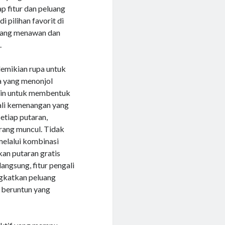
 fitur dan peluang
 pilihan favorit di
 yang menawan dan
.
edemikian rupa untuk
a yang menonjol
lain untuk membentuk
gali kemenangan yang
etiap putaran,
rang muncul. Tidak
 melalui kombinasi
an putaran gratis
angsung, fitur pengali
ingkatkan peluang
beruntun yang