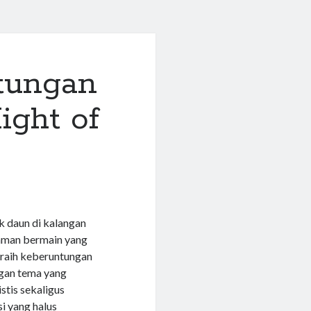
tungan
ight of
ik daun di kalangan
laman bermain yang
eraih keberuntungan
ngan tema yang
stis sekaligus
i yang halus