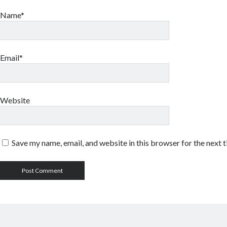
Name*
Email*
Website
Save my name, email, and website in this browser for the next 