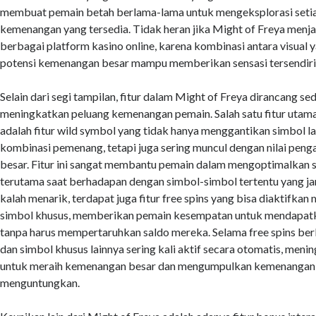
membuat pemain betah berlama-lama untuk mengeksplorasi setiap
kemenangan yang tersedia. Tidak heran jika Might of Freya menjadi
berbagai platform kasino online, karena kombinasi antara visual
potensi kemenangan besar mampu memberikan sensasi tersendiri
Selain dari segi tampilan, fitur dalam Might of Freya dirancang s
meningkatkan peluang kemenangan pemain. Salah satu fitur utam
adalah fitur wild symbol yang tidak hanya menggantikan simbol 
kombinasi pemenang, tetapi juga sering muncul dengan nilai pen
besar. Fitur ini sangat membantu pemain dalam mengoptimalkan s
terutama saat berhadapan dengan simbol-simbol tertentu yang ja
kalah menarik, terdapat juga fitur free spins yang bisa diaktifkan
simbol khusus, memberikan pemain kesempatan untuk mendapatk
tanpa harus mempertaruhkan saldo mereka. Selama free spins berl
dan simbol khusus lainnya sering kali aktif secara otomatis, men
untuk meraih kemenangan besar dan mengumpulkan kemenangan 
menguntungkan.