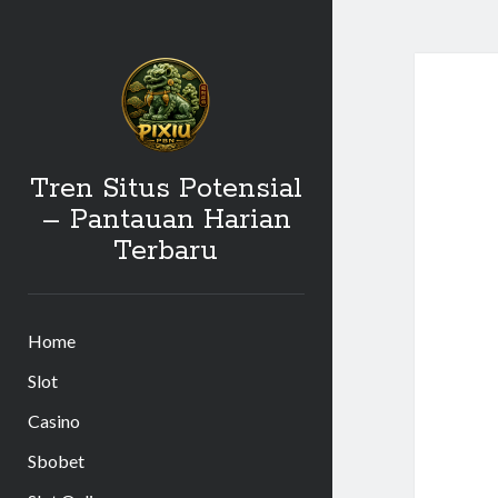
Tren Situs Potensial
– Pantauan Harian
Terbaru
Home
Slot
Casino
Sbobet