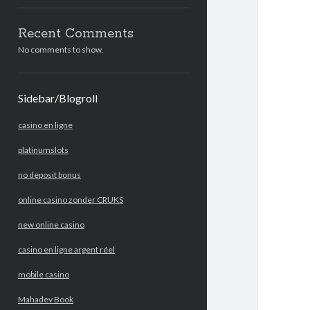
Recent Comments
No comments to show.
Sidebar/Blogroll
casino en ligne
platinumslots
no deposit bonus
online casino zonder CRUKS
new online casino
casino en ligne argent réel
mobile casino
Mahadev Book