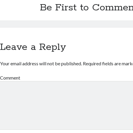
Be First to Commen
Leave a Reply
Your email address will not be published.
Required fields are mar
Comment