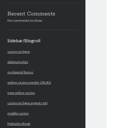
Recent Comments
No comments to show.
Sidebar/Blogroll
casino en ligne
platinumslots
no deposit bonus
online casino zonder CRUKS
new online casino
casino en ligne argent réel
mobile casino
Mahadev Book