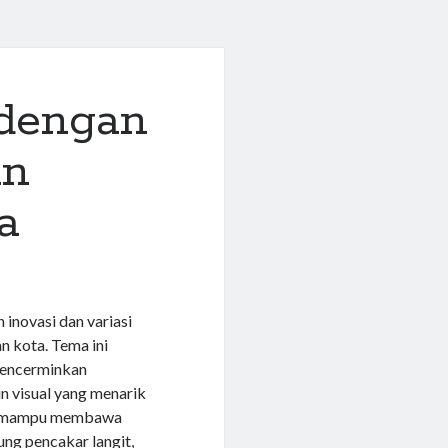
 dengan
an
a
 inovasi dan variasi
n kota. Tema ini
mencerminkan
n visual yang menarik
ini mampu membawa
ng pencakar langit,