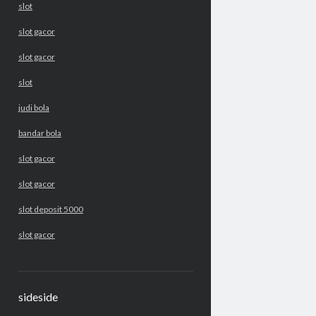
slot
slot gacor
slot gacor
slot
judi bola
bandar bola
slot gacor
slot gacor
slot deposit 5000
slot gacor
sideside