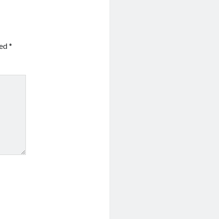
ked
*