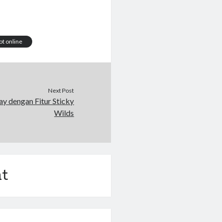
ot online
Next Post
ay dengan Fitur Sticky
Wilds
t